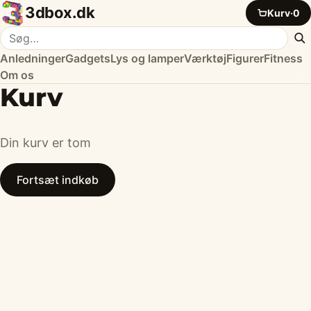
3dbox.dk
Kurv
·
0
Søg i butikken
S
Anledninger
Gadgets
Lys og lamper
Værktøj
Figurer
Fitness
Om os
Kurv
Din kurv er tom
Fortsæt indkøb